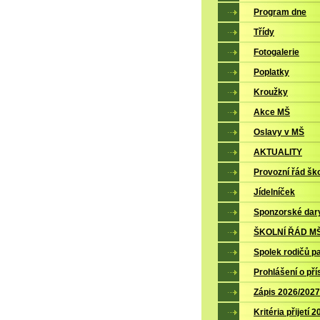
Program dne
Třídy
Fotogalerie
Poplatky
Kroužky
Akce MŠ
Oslavy v MŠ
AKTUALITY
Provozní řád ško
Jídelníček
Sponzorské dar
ŠKOLNÍ ŘÁD M
Spolek rodičů p
Prohlášení o pří
Zápis 2026/2027
Kritéria přijetí 