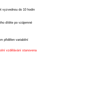
pět vyzvednou do 10 hodin
dého dítěte po vzájemné
 přidělen variabilní
kolní vzdělávání stanovena