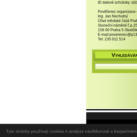
ID datové schránky: dz
Pověřenec organizace
Ing. Jan Nechutný
Úřad městské části Pra
Sluneční náměstí č.p.2
158 00 Praha 5-Stodůl
E-mail:poverenec@p13
Tel: 235 011 514
V
YHLEDÁVÁN
© 2011 Všechna práva vyh
Tyto stránky používají cookies k analýze návštěvnosti a bezpečné