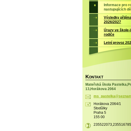
Informace pro r
nastupujících dě
Výsledky přijíma
2026/2027
Úrazy ve škole-i
rodiče
Letní provoz 20
K
ONTAKT
Mateřská škola Pastelka,P
13,Horákova 2064
ms_paste
lka@sezn
am
Horákova 2064/1
Stodůlky
Praha 5
155 00
235522073,23551678