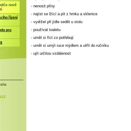
odiče nově
- nenosit plíny
tí
- najíst se lžící a pít z hrnku a sklenice
cího řízení
- vydržet při jídle sedět u stolu
- používat toaletu
nfo pro
- umět si říct co potřebuji
26
- umět si umýt ruce mýdlem a utřít do ručníku
- ujít určitou vzdálenost
raha
.cz
5