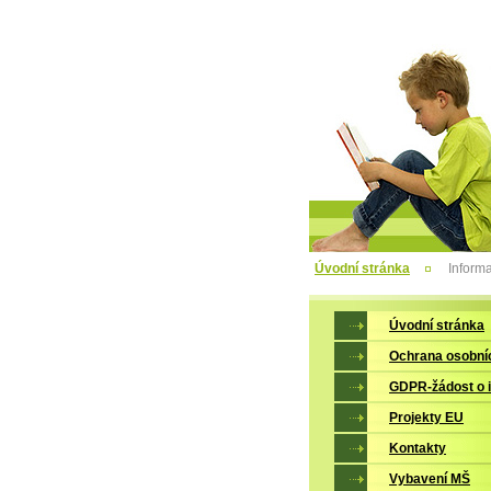
Úvodní stránka
Informa
Úvodní stránka
Ochrana osobní
GDPR-žádost o 
Projekty EU
Kontakty
Vybavení MŠ