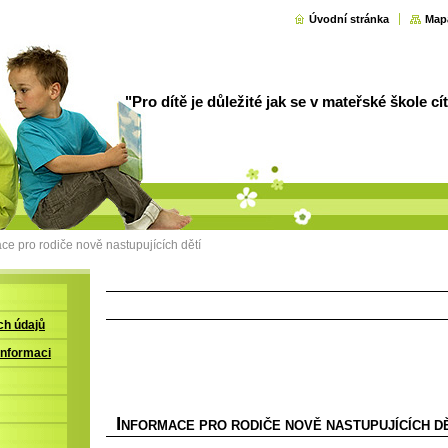
Úvodní stránka
Map
"Pro dítě je důležité jak se v mateřské škole cít
ce pro rodiče nově nastupujících dětí
ch údajů
informaci
I
NFORMACE PRO RODIČE NOVĚ NASTUPUJÍCÍCH D