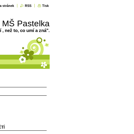
a stránek
RSS
Tisk
MŠ Pastelka
í , než to, co umí a zná".
ĚTÍ