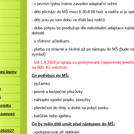
- v prvním týdnu máme zaveden adaptační režim
- dětí přichází do MŠ mezi 6.30-8.00 hod a rodiče si je o
- děti jsou po tuto dobu ve třídě bez rodičů
- doba pobytu se prodlužuje dle individuální adaptace kaž
dohodě
s třídními učitelkami
- platba za stravné a školné až po nástupu do MŠ (bude vám
symbol)
Od 1.9.2024 je úplata za poskytované (nepovinné) předš
na 900,-Kč měsíčně.
lní jídelny
Co potřebuji do MŠ:
- pyžamko
y
- pevné a bezpečné přezůvky
Š
- náhradní spodní prádlo, ponožky
astelka
- převlečení do třídy a druhé na pobyt venku
stupnosti
- batůžek nebo igelitku
Co by mělo dítě umět před nástupem do MŠ:
2026/2027
- spolupracovat při oblékání