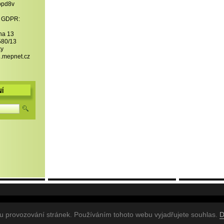
bpd8v
- GDPR:
ha 13
580/13
ky
.mepnet.cz
Í
razena.
V
mu provozování stránek. Používáním tohoto webu vyjadřujete souhlas.
D